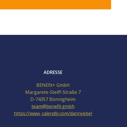
ADRESSE
BENEfit+ GmbH
Margarete-Steiff-Straße 7
D-74357 Bönnigheim
team@benefit.gmbh
https://www.
calendly.com/dannyebel